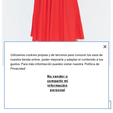
Utilizamos cookies propias y de terceros para conocer los usos de
nuestra tienda online, poder mejorarla y adaptar el contenido a tus
gustos. Para más información puedes visitar nuestra
Política de
Privacidad
No vender o
DESCRIPCIÓN
COMPOSICIÓN
MEDIDAS
compartir mi
información
Zapato tipo sandalia plana. Estilo pala. Tira delantera con detalle de
SANDALIA PALA CALADOS
personal
calados. Acabado en punta redonda.
$ 49,90
Altura de la suela: 1 cm
$ 
ORO
3863/710/253
AÑADIR