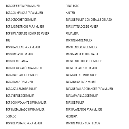
TOPS DE FIESTA PARA MUJER
CROP TOPS
TOPS SIN MANGAS PARA MUJER
HALTER
TOPS CROCHET DE MUJER
TOPS DE MUJER CON DETALLE DE LAZO
TOPS ASIMÉTRICOS PARA MUJER
TOPS SATINADOS DE MUJER
TOPS PALABRA DE HONOR DE MUJER
POLIAMIDA
TUL
TOPS DENIM DE MUJER
TOPS BANDEAU PARA MUJER
TOPS LENCEROS DE MUJER
TOPS ROSAS DE MUJER
TOPS MANGA ABULLONADA
TOPS DE ORGANZA
TOPS LENTEJUELAS DE MUJER
TOPS DE CANALÉ PARA MUJER
TOPS FLORALES DE MUJER
TOPS BORDADOS DE MUJER
TOPS CUT OUT PARA MUJER
TOPS RAYAS DE MUJER
TOPS ROJOS PARA MUJER
TOPS AZULES PARA MUJER
TOPS DE TALLAS GRANDES PARA MUJER
TOPS VERDES DE MUJER
TOPS AMARILLOS DE MUJER
TOPS CON VOLANTES PARA MUJER
TOPS DE MUJER
TOPS METALIZADOS PARA MUJER
TOPS PLATEADOS PARA MUJER
DORADO
PEDRERIA
TOPS DE VERANO PARA MUJER
TOPS DE MUJER CON FLECOS