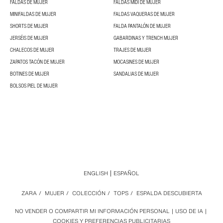
FALDAS DE MUJER
FALDAS MIDI DE MUJER
MINIFALDAS DE MUJER
FALDAS VAQUERAS DE MUJER
SHORTS DE MUJER
FALDA PANTALÓN DE MUJER
JERSÉIS DE MUJER
GABARDINAS Y TRENCH MUJER
CHALECOS DE MUJER
TRAJES DE MUJER
ZAPATOS TACÓN DE MUJER
MOCASINES DE MUJER
BOTINES DE MUJER
SANDALIAS DE MUJER
BOLSOS PIEL DE MUJER
ENGLISH
ESPAÑOL
ZARA
/
MUJER
/
COLECCIÓN
/
TOPS
/
ESPALDA DESCUBIERTA
NO VENDER O COMPARTIR MI INFORMACIÓN PERSONAL
USO DE IA
COOKIES Y PREFERENCIAS PUBLICITARIAS