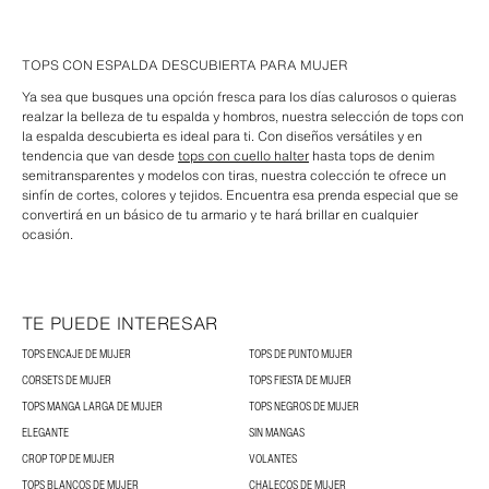
TOPS CON ESPALDA DESCUBIERTA PARA MUJER
Ya sea que busques una opción fresca para los días calurosos o quieras
realzar la belleza de tu espalda y hombros, nuestra selección de tops con
la espalda descubierta es ideal para ti. Con diseños versátiles y en
tendencia que van desde
tops con cuello halter
hasta tops de denim
semitransparentes y modelos con tiras, nuestra colección te ofrece un
sinfín de cortes, colores y tejidos. Encuentra esa prenda especial que se
convertirá en un básico de tu armario y te hará brillar en cualquier
ocasión.
TE PUEDE INTERESAR
TOPS ENCAJE DE MUJER
TOPS DE PUNTO MUJER
CORSETS DE MUJER
TOPS FIESTA DE MUJER
TOPS MANGA LARGA DE MUJER
TOPS NEGROS DE MUJER
ELEGANTE
SIN MANGAS
CROP TOP DE MUJER
VOLANTES
TOPS BLANCOS DE MUJER
CHALECOS DE MUJER