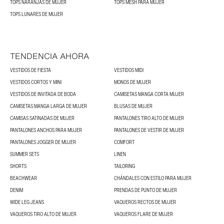
TOPS NARANJAS DE MUJER
TOPS MESH PARA MUJER
TOPS LUNARES DE MUJER
TENDENCIA AHORA
VESTIDOS DE FIESTA
VESTIDOS MIDI
VESTIDOS CORTOS Y MINI
MONOS DE MUJER
VESTIDOS DE INVITADA DE BODA
CAMISETAS MANGA CORTA MUJER
CAMISETAS MANGA LARGA DE MUJER
BLUSAS DE MUJER
CAMISAS SATINADAS DE MUJER
PANTALONES TIRO ALTO DE MUJER
PANTALONES ANCHOS PARA MUJER
PANTALONES DE VESTIR DE MUJER
PANTALONES JOGGER DE MUJER
COMFORT
SUMMER SETS
LINEN
SHORTS
TAILORING
BEACHWEAR
CHÁNDALES CON ESTILO PARA MUJER
DENIM
PRENDAS DE PUNTO DE MUJER
WIDE LEG JEANS
VAQUEROS RECTOS DE MUJER
VAQUEROS TIRO ALTO DE MUJER
VAQUEROS FLARE DE MUJER