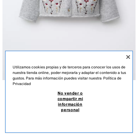
Utilizamos cookies propias y de terceros para conocer los usos de
nuestra tienda online, poder mejorarla y adaptar el contenido a tus
gustos. Para más información puedes visitar nuestra
Política de
Privacidad
No vender o
DESCRIPCIÓN
COMPOSICIÓN
MEDIDAS
compartir mi
información
CHAQUETA PUNTO FLORES BORDADAS
Chaqueta de punto con cuello redondo y manga larga. Cierre con
personal
botones frontal. Detalle flores bordadas en delantero.
$ 35,90
-80%
$ 7,18
GRIS VIGORÉ
1473/514/803
$ 7,1
VER SIMILARES
AGOTADO