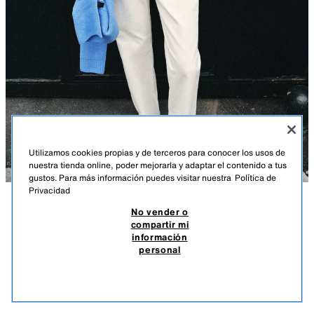
Utilizamos cookies propias y de terceros para conocer los usos de
nuestra tienda online, poder mejorarla y adaptar el contenido a tus
gustos. Para más información puedes visitar nuestra
Política de
Privacidad
No vender o
DESCRIPCIÓN
COMPOSICIÓN
MEDIDAS
compartir mi
información
CAZADORA ENGOMADA CAPUCHA
Cazadora de cuello subido con capucha ajustable con cordones
personal
elásticos y manga larga acabada en elástico. Bolsillos delanteros. Bajo
$ 69,90
-80%
$ 13,98
acabado en elástico. Cierre frontal con cremallera oculta y botones a
$ 13
presión.
VER SIMILARES
KHAKI
3046/044/505
AGOTADO