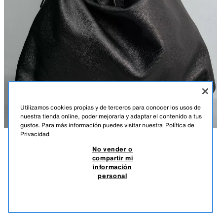
Utilizamos cookies propias y de terceros para conocer los usos de
nuestra tienda online, poder mejorarla y adaptar el contenido a tus
gustos. Para más información puedes visitar nuestra
Política de
Privacidad
No vender o
DESCRIPCIÓN
COMPOSICIÓN
MEDIDAS
compartir mi
información
BOLSO SHOPPER PIEL
Bolso de hombro fabricado en piel de gran calidad con acabado
personal
abatanado. Compartimento principal con cierre mediante cremallera. El
$ 399,00
-70%
$ 119,70
interior cuenta con un bolsillo con cierre mediante cremallera. Asa de
$ 11
hombro ajustable.
VER SIMILARES
AGOTADO
NEGRO
3371/720/800
Alto x Ancho x Fondo: 47 x 36 x 16 cm.