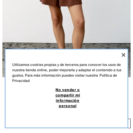
Utilizamos cookies propias y de terceros para conocer los usos de
nuestra tienda online, poder mejorarla y adaptar el contenido a tus
gustos. Para más información puedes visitar nuestra
Política de
Privacidad
No vender o
DESCRIPCIÓN
COMPOSICIÓN
MEDIDAS
compartir mi
información
Bermuda con cintura elástica ajustable con cordones con abalorios.
BERMUDA CINTURA ELÁSTICA
personal
Bolsillos delanteros.
$ 45,90
TEJA OSCURO
8372/227/749
$ 
AÑADIR