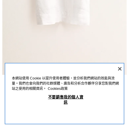
本網站使用 Cookie 以提升使用者體驗，並分析我們網站的效能與流
量。我們也會向我們的社群媒體、廣告和分析合作夥伴分享您對我們網
描述
詳細資訊
MEASUREMENTS
站之使用的相關資訊。
Cookies政策
ZARA TIMELESS - 100% 亞麻襯衫式洋裝
不要銷售我的個人資
襯衫式洋裝；寬鬆版型；採用 100% 亞麻織物製成；正面配貼式口袋；可搭
訊
配同系列外套；若不確定尺寸，建議參考尺寸指南或聯繫我們，我們很樂意提
NT$ 1,290
-80%
NT$ 258
供所需尺寸。
NT$
白色
1445/393/250
查看相似產品
OUT OF STOCK