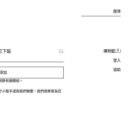
搜尋
0
基尼下裝
購物籃
登入
協助
添加
側飾有蝴蝶結。
寸小幫手或與我們聯繫，我們很樂意為您