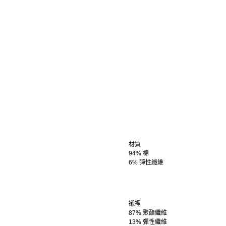
材質
94% 棉
6% 彈性纖維
襯裡
87% 聚酯纖維
13% 彈性纖維