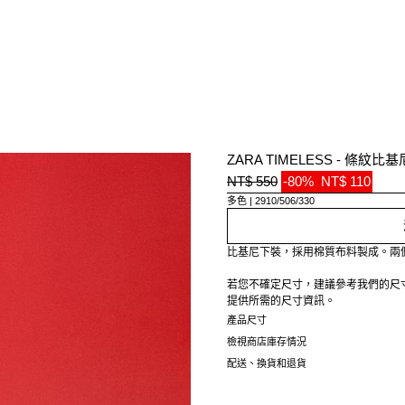
ZARA TIMELESS - 條紋比
NT$ 550
-80%
NT$ 110
多色
2910/506/330
比基尼下裝，採用棉質布料製成。兩
若您不確定尺寸，建議參考我們的尺
提供所需的尺寸資訊。
產品尺寸
檢視商店庫存情況
配送、換貨和退貨