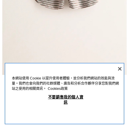
本網站使用 Cookie 以提升使用者體驗，並分析我們網站的效能與流
量。我們也會向我們的社群媒體、廣告和分析合作夥伴分享您對我們網
描述
詳細資訊
MEASUREMENTS
站之使用的相關資訊。
Cookies政策
ZARA TIMELESS - 條紋毛巾布短褲
不要銷售我的個人資
毛巾布短褲；採用棉質面料製成。配有鬆緊帶腰身和正面可調式抽繩，確保穿
訊
著舒適。有兩種顏色可供選擇，可輕鬆搭配同系列上衣，打造整體造型。如果
NT$ 550
-80%
NT$ 110
您不確定尺寸，建議參考我們的尺寸助手或與我們聯繫，我們將樂意提供必要
NT$ 
的尺寸資訊。
查看相似產品
藍色 / 白色
6208/592/044
OUT OF STOCK