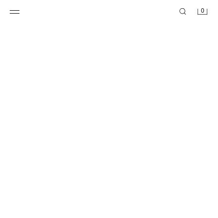
0
NEW
NEW
復古風標準版型 POLO 衫
純亞麻條紋 POLO 衫