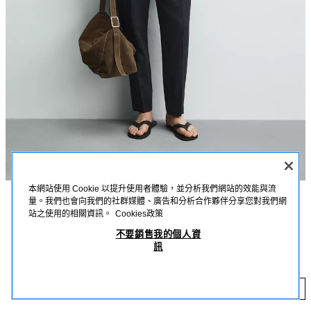
本網站使用 Cookie 以提升使用者體驗，並分析我們網站的效能與流
量。我們也會向我們的社群媒體、廣告和分析合作夥伴分享您對我們網
描述
顏色
詳細資訊
MEASUREMENTS
站之使用的相關資訊。
Cookies政策
不要銷售我的個人資
模特兒身高：186 cm
100% 亞麻標準版型長褲
+5
訊
NT$ 1,990
標準版型亞麻長褲（內襯除外）；彈性腰身；前口袋及背面滾邊口袋；拉鍊與
鈕扣閉合。
NT
海藍色
5070/012/401
添加