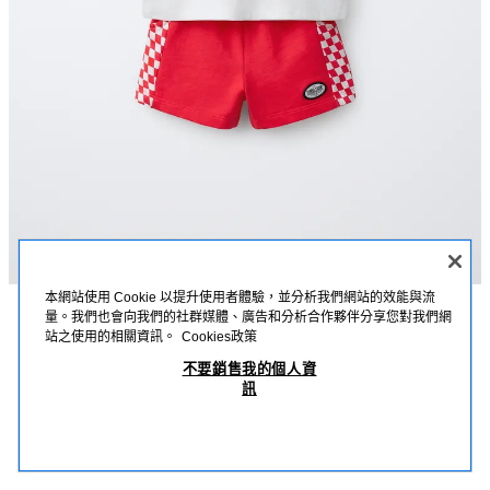
本網站使用 Cookie 以提升使用者體驗，並分析我們網站的效能與流
量。我們也會向我們的社群媒體、廣告和分析合作夥伴分享您對我們網
描述
詳細資訊
MEASUREMENTS
站之使用的相關資訊。
Cookies政策
1歲半至6歲/米老鼠©迪士尼睡衣
不要銷售我的個人資
兩件式睡衣；圓領短袖T恤，飾有撞色滾邊細節；百慕達短褲，配鬆緊帶腰
訊
身；正面口袋及褲腳標籤貼花；米老鼠©迪士尼印花。
NT$ 750
-80%
NT$ 150
裸色
8501/421/712
NT$ 
查看相似產品
OUT OF STOCK