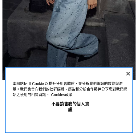
本網站使用 Cookie 以提升使用者體驗，並分析我們網站的效能與流
量。我們也會向我們的社群媒體、廣告和分析合作夥伴分享您對我們網
描述
詳細資訊
MEASUREMENTS
站之使用的相關資訊。
Cookies政策
網紗繞頸吊帶上衣
不要銷售我的個人資
模特兒身高：180 cm
訊
NT$ 1,190
-80%
NT$ 238
繞頸吊帶上衣；深V領；絲巾式繫帶設計；同色系內襯；側邊隱藏式拉鍊閉
NT$
合。
查看相似產品
磨白色
4661/071/251
OUT OF STOCK