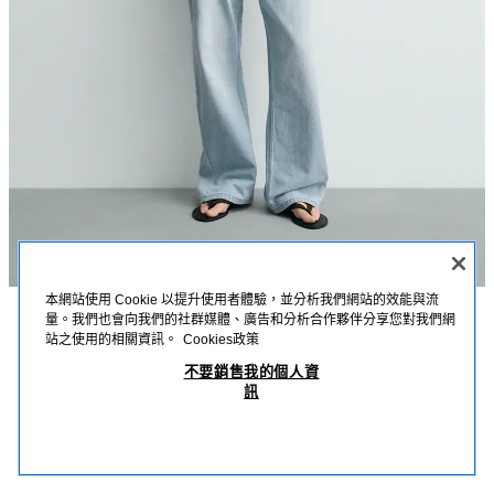
本網站使用 Cookie 以提升使用者體驗，並分析我們網站的效能與流
量。我們也會向我們的社群媒體、廣告和分析合作夥伴分享您對我們網
描述
詳細資訊
MEASUREMENTS
站之使用的相關資訊。
Cookies政策
喇叭版型牛仔褲
不要銷售我的個人資
模特兒身高：189 cm
訊
NT$ 1,990
-70%
NT$ 597
上身合身，膝蓋以下呈喇叭狀。中腰設計。硬挺面料。
NT$
查看相似產品
喇叭版型牛仔褲，以棉質丹寧布製成。反摺腰頭設計。五口袋。正面以拉鍊及
OUT OF STOCK
淡藍色
4048/442/406
鈕扣閉合。