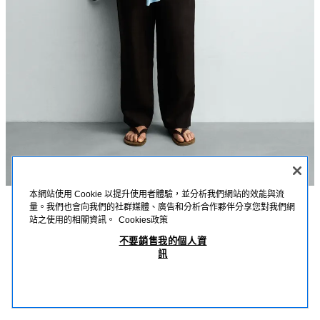
本網站使用 Cookie 以提升使用者體驗，並分析我們網站的效能與流
量。我們也會向我們的社群媒體、廣告和分析合作夥伴分享您對我們網
描述
詳細資訊
MEASUREMENTS
站之使用的相關資訊。
Cookies政策
人造絲紋理鈕扣領 T 恤
不要銷售我的個人資
模特兒身高：188 cm
訊
NT$ 1,290
-70%
NT$ 387
休閒版 T 恤；由輕盈的人造絲布料製成；圓領；正面配單排鈕扣閉合；長
NT$
袖。
查看相似產品
白色
5644/307/250
OUT OF STOCK