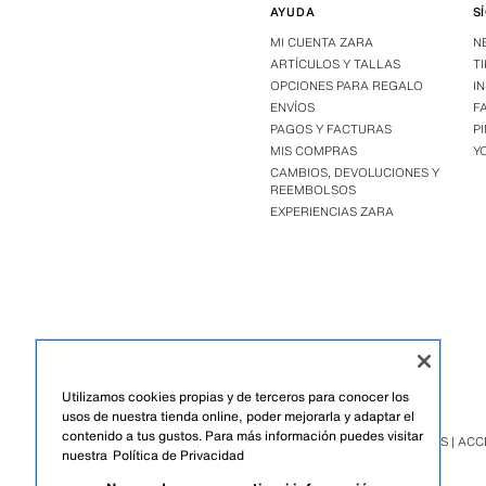
AYUDA
S
MI CUENTA ZARA
N
ARTÍCULOS Y TALLAS
T
OPCIONES PARA REGALO
I
ENVÍOS
F
PAGOS Y FACTURAS
P
MIS COMPRAS
Y
CAMBIOS, DEVOLUCIONES Y
REEMBOLSOS
EXPERIENCIAS ZARA
Utilizamos cookies propias y de terceros para conocer los
usos de nuestra tienda online, poder mejorarla y adaptar el
contenido a tus gustos. Para más información puedes visitar
ZARA
/
HOMBRE
/
ZAPATOS | AC
nuestra
Política de Privacidad
EL SALVADOR