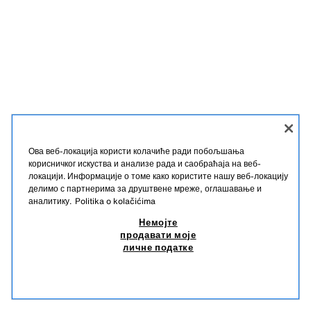
Ова веб-локација користи колачиће ради побољшања
корисничког искуства и анализе рада и саобраћаја на веб-
локацији. Информације о томе како користите нашу веб-локацију
делимо с партнерима за друштвене мреже, оглашавање и
аналитику.
Politika o kolačićima
Немојте
продавати моје
личне податке