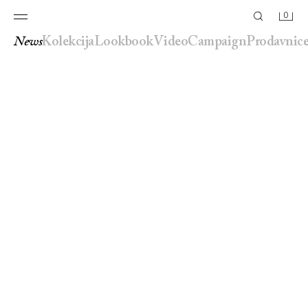
0
news
kolekcija
lookbook
video
campaign
prodavnic