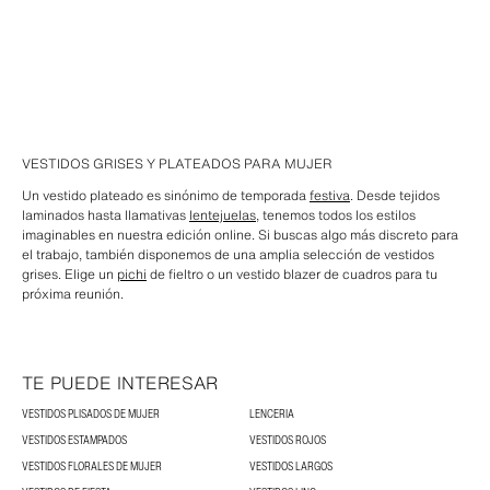
VESTIDOS GRISES Y PLATEADOS PARA MUJER
Un vestido plateado es sinónimo de temporada
festiva
. Desde tejidos
laminados hasta llamativas
lentejuelas
, tenemos todos los estilos
imaginables en nuestra edición online. Si buscas algo más discreto para
el trabajo, también disponemos de una amplia selección de vestidos
grises. Elige un
pichi
de fieltro o un vestido blazer de cuadros para tu
próxima reunión.
TE PUEDE INTERESAR
VESTIDOS PLISADOS DE MUJER
LENCERIA
VESTIDOS ESTAMPADOS
VESTIDOS ROJOS
VESTIDOS FLORALES DE MUJER
VESTIDOS LARGOS