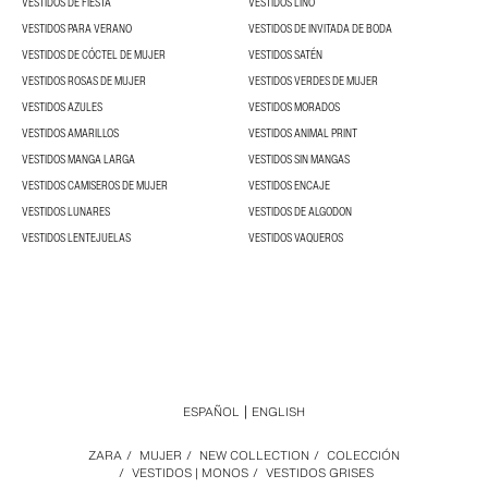
VESTIDOS DE FIESTA
VESTIDOS LINO
VESTIDOS PARA VERANO
VESTIDOS DE INVITADA DE BODA
VESTIDOS DE CÓCTEL DE MUJER
VESTIDOS SATÉN
VESTIDOS ROSAS DE MUJER
VESTIDOS VERDES DE MUJER
VESTIDOS AZULES
VESTIDOS MORADOS
VESTIDOS AMARILLOS
VESTIDOS ANIMAL PRINT
VESTIDOS MANGA LARGA
VESTIDOS SIN MANGAS
VESTIDOS CAMISEROS DE MUJER
VESTIDOS ENCAJE
VESTIDOS LUNARES
VESTIDOS DE ALGODON
VESTIDOS LENTEJUELAS
VESTIDOS VAQUEROS
ESPAÑOL
ENGLISH
ZARA
/
MUJER
/
NEW COLLECTION
/
COLECCIÓN
/
VESTIDOS | MONOS
/
VESTIDOS GRISES