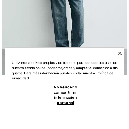
Utilizamos cookies propias y de terceros para conocer los usos de
nuestra tienda online, poder mejorarla y adaptar el contenido a tus
gustos. Para más información puedes visitar nuestra
Política de
Privacidad
No vender o
DESCRIPCIÓN
COMPOSICIÓN
MEDIDAS
compartir mi
información
CAMISETA POLO ESTRUCTURA
Altura modelo: 188 cm
personal
$ 59,90
-70%
$ 17,97
Camiseta relaxed fit confeccionada en tejido con mezcla de lyocell y
$ 17
elasticidad. Cuello redondo con abertura frontal. Manga larga.
VER SIMILARES
CRUDO
5644/432/712
AGOTADO