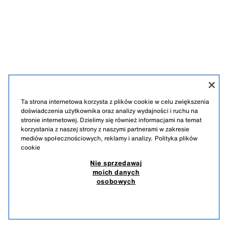
Ta strona internetowa korzysta z plików cookie w celu zwiększenia
doświadczenia użytkownika oraz analizy wydajności i ruchu na
stronie internetowej. Dzielimy się również informacjami na temat
korzystania z naszej strony z naszymi partnerami w zakresie
DOŁĄCZ DO NASZEGO NEWSLETTERA
mediów społecznościowych, reklamy i analizy.
Polityka plików
cookie
Nie sprzedawaj
moich danych
osobowych
TIKTOK
INSTAGRAM
FACEBOOK
PINTEREST
YOUTUBE
SPOTIFY