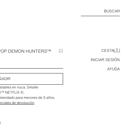
BUSCAR
0
KPOP DEMON HUNTERS™
CESTA
INICIAR SESIÓN
AYUDA
ÑADIR
ustables en nuca. Detalle
™ NETFLIX ©.
omendado para menores de 3 años.
eciales de devolución
S