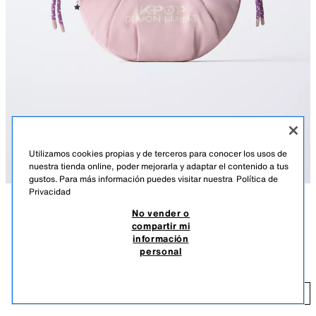
Utilizamos cookies propias y de terceros para conocer los usos de
nuestra tienda online, poder mejorarla y adaptar el contenido a tus
gustos. Para más información puedes visitar nuestra
Política de
Privacidad
No vender o
DESCRIPCIÓN
COMPOSICIÓN
MEDIDAS
compartir mi
BANDOLERA NYLON KPOP DEMON HUNTERS™ NETFLIX
información
Bolso tipo bandolera KPOP DEMON HUNTERS™ NETFLIX © con
©
personal
detalle de charms. Cierre mediante cremallera. Doble asa de hombro.
42,95 PAB
Alto x Ancho x Fondo: 14 x 22 x 5 cm
42
ROSA
1208/730/050
AÑADIR