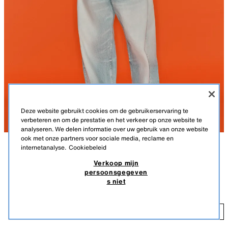
Deze website gebruikt cookies om de gebruikerservaring te
verbeteren en om de prestatie en het verkeer op onze website te
analyseren. We delen informatie over uw gebruik van onze website
ook met onze partners voor sociale media, reclame en
internetanalyse.
Cookiebeleid
BESCHRIJVING
KLEUR
SAMENSTELLING
LICHAAMSMATEN
WEINIG STUKS
Verkoop mijn
TRF RECHTE JEANS MET DUBBELE
persoonsgegeven
HALFHOGE TAILLE - DUBBELE TAILLEBAND
TAILLEBAND EN HALFHOGE TAILLE
s niet
39,95 EUR
Jeans met halfhoge taille, dubbele tailleband en riemlussen. 5-pocket
model. Met scheuren. Rits- en knoopsluiting voor.
39
LICHTBLAUW
2569/214/406
TOEVOEGEN