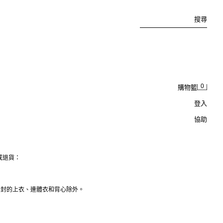
搜尋
0
購物籃
登入
協助
或退貨：
拆封的上衣、連體衣和背心除外。
。