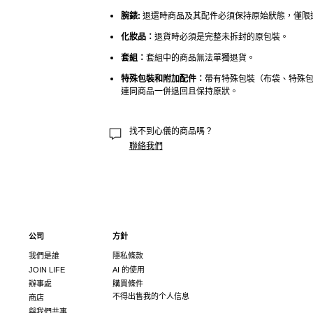
腕錶:
 退還時商品及其配件必須保持原始狀態，僅限
化妝品：
退貨時必須是完整未拆封的原包裝。
套組：
套組中的商品無法單獨退貨。
特殊包裝和附加配件：
帶有特殊包裝（布袋、特殊
連同商品一併退回且保持原狀。
找不到心儀的商品嗎？
聯絡我們
公司
方針
我們是誰
隱私條款
JOIN LIFE
AI 的使用
辦事處
購買條件
不得出售我的个人信息
商店
與我們共事