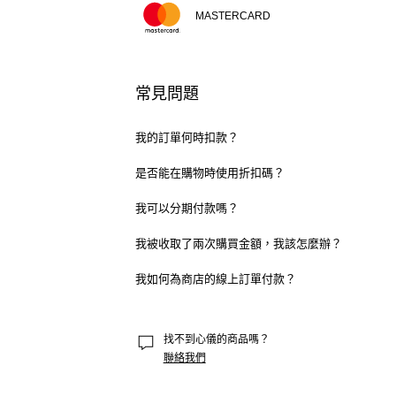
MASTERCARD
常見問題
我的訂單何時扣款？
款項將在您的訂單出貨時收取。
是否能在購物時使用折扣碼？
Zara 沒有折扣代碼。請訂閱我們的
電子報
以了解我們所
我可以分期付款嗎？
分期付款根據您購買時所使用卡片的相關條件而異。
我被收取了兩次購買金額，我該怎麼辦？
部分銀行可能會顯示預授權和之後的實際扣款費用。預
我如何為商店的線上訂單付款？
鎖，我們建議您與銀行聯絡，以加快預授權的解鎖操作
在進行購買時，我們的工作人員將會告知您該門市可提
從進行購買的裝置上
付款。
找不到心儀的商品嗎？
聯絡我們
在商店收銀台付款。
請在 2 小時內完成付款。如
取消。