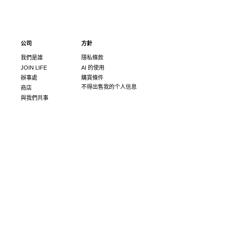
請留意，所提供的選項因您前往的 Zara 商店而異。
公司
方針
我們是誰
隱私條款
JOIN LIFE
AI 的使用
辦事處
購買條件
不得出售我的个人信息
商店
與我們共事