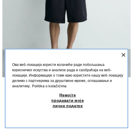
Ова веб-локација користи колачиће ради побољшања
корисничког искуства и анализе рада и саобраћаја на веб-
локацији. Информације о томе како користите нашу веб-локацију
делимо с партнерима за друштвене мреже, оглашавање и
аналитику.
Politika o kolačićima
OPIS
SASTAV
MERE
TEKSAS BERMUDE OPUŠTENOG KROJA
Немојте
продавати моје
Visina modela: 188 cm
39,95 EUR
-60%
15,98 EUR
личне податке
39,95 EUR NAJNIŽA CENA U POSLEDNJIH 30 DANA; 15,98 EUR SNIŽENA CENA
Bermude opuštenog kroja od neispranog pamučnog teksasa. To im daje
15,9
krut izgled pri prvom nošenju, koji će nestati tokom vremena. Prednji deo
SLIČNI PROIZVODI
struka sa naborima. Prednji džepovi i paspulirani zadnji džepovi.
NEMA NA ZALIHAMA
PLAVA
3991/303/407
Kopčanje rajsferšlusom i dugmetom napred.