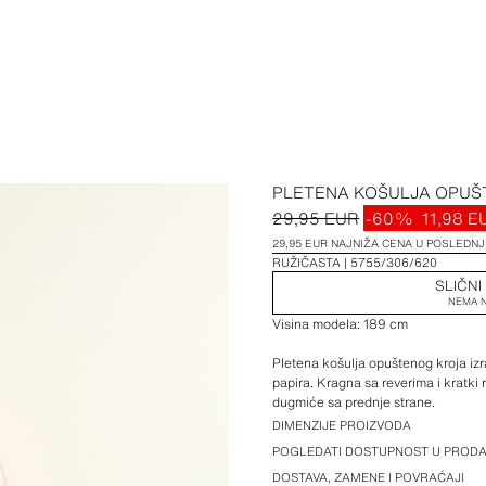
PLETENA KOŠULJA OPUŠ
29,95 EUR
-60%
11,98 E
29,95 EUR NAJNIŽA CENA U POSLEDNJI
RUŽIČASTA
5755/306/620
SLIČNI
NEMA N
Visina modela: 189 cm
Pletena košulja opuštenog kroja iz
papira. Kragna sa reverima i kratki
dugmiće sa prednje strane.
DIMENZIJE PROIZVODA
POGLEDATI DOSTUPNOST U PRODA
DOSTAVA, ZAMENE I POVRAĆAJI