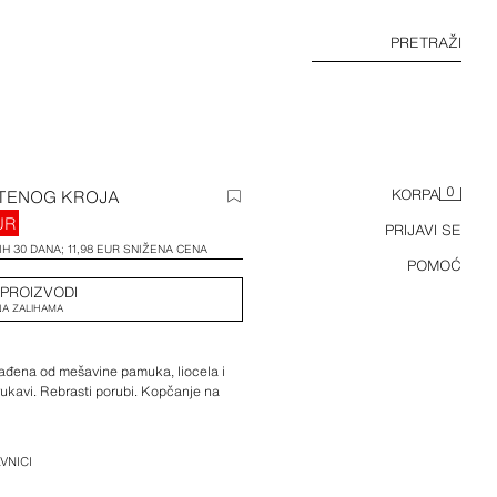
PRETRAŽI
0
TENOG KROJA
KORPA
UR
PRIJAVI SE
H 30 DANA; 11,98 EUR SNIŽENA CENA
POMOĆ
 PROIZVODI
A ZALIHAMA
rađena od mešavine pamuka, liocela i
 rukavi. Rebrasti porubi. Kopčanje na
VNICI