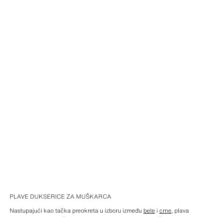
PLAVE DUKSERICE ZA MUŠKARCA
Nastupajući kao tačka preokreta u izboru između
bele
i
crne
, plava