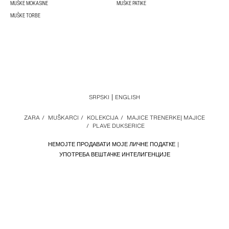
MUŠKE MOKASINE
MUŠKE PATIKE
MUŠKE TORBE
SRPSKI
ENGLISH
ZARA
/
MUŠKARCI
/
KOLEKCIJA
/
MAJICE TRENERKE| MAJICE
/
PLAVE DUKSERICE
НЕМОЈТЕ ПРОДАВАТИ МОЈЕ ЛИЧНЕ ПОДАТКЕ
УПОТРЕБА ВЕШТАЧКЕ ИНТЕЛИГЕНЦИЈЕ