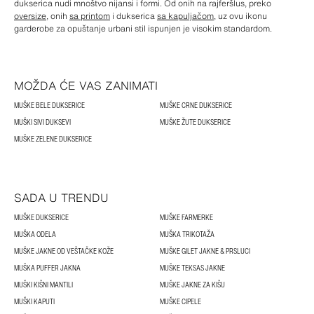
dukserica nudi mnoštvo nijansi i formi. Od onih na rajferšlus, preko
oversize
, onih
sa printom
i dukserica
sa kapuljačom
, uz ovu ikonu
garderobe za opuštanje urbani stil ispunjen je visokim standardom.
MOŽDA ĆE VAS ZANIMATI
MUŠKE BELE DUKSERICE
MUŠKE CRNE DUKSERICE
MUŠKI SIVI DUKSEVI
MUŠKE ŽUTE DUKSERICE
MUŠKE ZELENE DUKSERICE
SADA U TRENDU
MUŠKE DUKSERICE
MUŠKE FARMERKE
MUŠKA ODELA
MUŠKA TRIKOTAŽA
MUŠKE JAKNE OD VEŠTAČKE KOŽE
MUŠKE GILET JAKNE & PRSLUCI
MUŠKA PUFFER JAKNA
MUŠKE TEKSAS JAKNE
MUŠKI KIŠNI MANTILI
MUŠKE JAKNE ZA KIŠU
MUŠKI KAPUTI
MUŠKE CIPELE