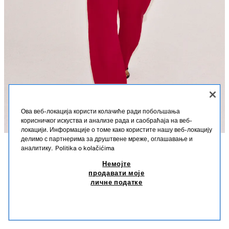
Ова веб-локација користи колачиће ради побољшања
корисничког искуства и анализе рада и саобраћаја на веб-
локацији. Информације о томе како користите нашу веб-локацију
делимо с партнерима за друштвене мреже, оглашавање и
аналитику.
Politika o kolačićima
OPIS
SASTAV
MERE
KOŠULJA SA PUF RUKAVIMA ZW COLLECTION
Немојте
продавати моје
Visina modela: 178 cm
35,95 EUR
-70%
10,78 EUR
личне податке
35,95 EUR NAJNIŽA CENA U POSLEDNJIH 30 DANA; 10,78 EUR SNIŽENA CENA
ZARA WOMAN COLLECTION
10,7
SLIČNI PROIZVODI
Košulja sa glavnim delom izrađenim od pamućne pređe. Visoka kragna i
NEMA NA ZALIHAMA
BELA
4786/035/250
puf rukavi ispod lakta. Kopćanje dugmićima sa preklopom napred.