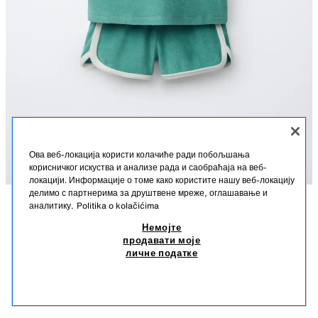
Ова веб-локација користи колачиће ради побољшања
корисничког искуства и анализе рада и саобраћаја на веб-
локацији. Информације о томе како користите нашу веб-локацију
делимо с партнерима за друштвене мреже, оглашавање и
аналитику.
Politika o kolačićima
OPIS
SASTAV
MERE
KOMPLET MAJICE I BERMUDA SA PEŠKIRASTIM PORUBIMA
Немојте
продавати моје
Dvodelni komplet. Majica sa okruglim izrezom i kratkim rukavima.
15,95 EUR
-50%
7,97 EUR
личне податке
Izvezeni tekst na prednjoj strani. Kontrastni peškirasti porubi. Bermude sa
15,95 EUR NAJNIŽA CENA U POSLEDNJIH 30 DANA; 7,97 EUR SNIŽENA CENA
elastičnim strukom.
7,97
TIRKIZNA
6208/920/402
SLIČNI PROIZVODI
NEMA NA ZALIHAMA