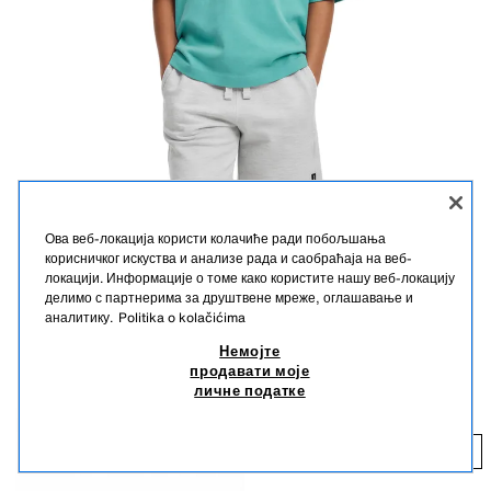
Ова веб-локација користи колачиће ради побољшања
корисничког искуства и анализе рада и саобраћаја на веб-
локацији. Информације о томе како користите нашу веб-локацију
делимо с партнерима за друштвене мреже, оглашавање и
аналитику.
Politika o kolačićima
Немојте
jednobojna majica
+11
продавати моје
личне податке
5,95 EUR
5,
Personalizujte
Dodaj
Opis
Boja
Sastav
Mere
+
2,00 EUR