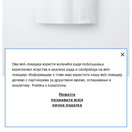
Ова веб-локација користи колачиће ради побољшања
корисничког искуства и анализе рада и саобраћаја на веб-
локацији. Информације о томе како користите нашу веб-локацију
делимо с партнерима за друштвене мреже, оглашавање и
аналитику.
Politika o kolačićima
OPIS
SASTAV
MERE
JEDNOBOJNA MAJICA BEZ RUKAVA
Немојте
продавати моје
Majica sa okruglim izrezom i bez rukava. Tekstualni vez na donjem rubu.
5,95 EUR
-50%
2,97 EUR
личне податке
BELA
1716/675/250
5,95 EUR NAJNIŽA CENA U POSLEDNJIH 30 DANA; 2,97 EUR SNIŽENA CENA
2,97
SLIČNI PROIZVODI
NEMA NA ZALIHAMA