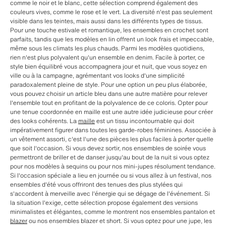
comme le noir et le blanc, cette sélection comprend également des
couleurs vives, comme le rose et le vert. La diversité n'est pas seulement
visible dans les teintes, mais aussi dans les différents types de tissus.
Pour une touche estivale et romantique, les ensembles en crochet sont
parfaits, tandis que les modèles en lin offrent un look frais et impeccable,
même sous les climats les plus chauds. Parmi les modèles quotidiens,
rien n'est plus polyvalent qu'un ensemble en denim. Facile à porter, ce
style bien équilibré vous accompagnera jour et nuit, que vous soyez en
ville ou à la campagne, agrémentant vos looks d'une simplicité
paradoxalement pleine de style. Pour une option un peu plus élaborée,
vous pouvez choisir un article bleu dans une autre matière pour relever
l'ensemble tout en profitant de la polyvalence de ce coloris. Opter pour
une tenue coordonnée en maille est une autre idée judicieuse pour créer
des looks cohérents. La
maille
est un tissu incontournable qui doit
impérativement figurer dans toutes les garde-robes féminines. Associée à
un vêtement assorti, c'est l'une des pièces les plus faciles à porter quelle
que soit l'occasion. Si vous devez sortir, nos ensembles de soirée vous
permettront de briller et de danser jusqu'au bout de la nuit si vous optez
pour nos modèles à sequins ou pour nos mini-jupes résolument tendance.
Si l'occasion spéciale a lieu en journée ou si vous allez à un festival, nos
ensembles d'été vous offriront des tenues des plus stylées qui
s'accordent à merveille avec l'énergie qui se dégage de l'événement. Si
la situation l'exige, cette sélection propose également des versions
minimalistes et élégantes, comme le montrent nos ensembles pantalon et
blazer
ou nos ensembles blazer et short. Si vous optez pour une jupe, les