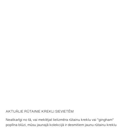
AKTUĀLIE RŪTAINIE KREKLI SIEVIETĒM
Neatkarīgi no tā, vai meklējat lielizmēra rūtainu kreklu vai "gingham"
poplīna blūzi, mūsu jaunajā kolekcijā ir desmitiem jaunu rūtainu kreklu