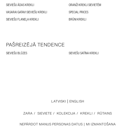
SIEVIEŠU ĀDAS KREKLI
ORANŽI KREKLI SIEVIETĒM
VASARAI GATAVI SIEVIEŠU KREKLI
SPECIAL PRICES
SIEVIEŠU FLANEĻA KREKLI
BRŪNI KREKLI
PAŠREIZĒJĀ TENDENCE
SIEVIEŠU BLŪZES
SIEVIEŠU SATĪNA KREKLI
LATVISKI
ENGLISH
ZARA
/
SIEVIETE
/
KOLEKCIJA
/
KREKLI
/
RŪTAINS
NEPĀRDOT MANUS PERSONAS DATUS
MI IZMANTOŠANA