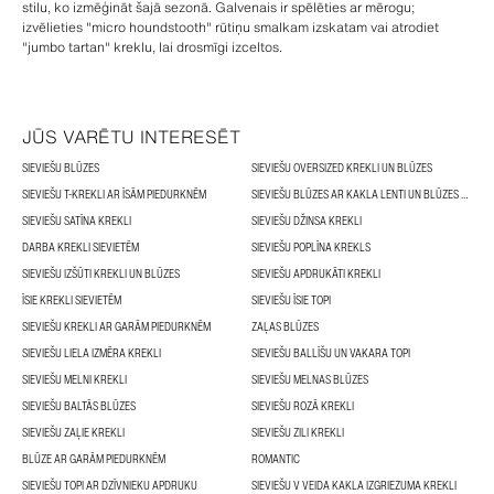
stilu, ko izmēģināt šajā sezonā. Galvenais ir spēlēties ar mērogu;
izvēlieties "micro houndstooth" rūtiņu smalkam izskatam vai atrodiet
"jumbo tartan" kreklu, lai drosmīgi izceltos.
JŪS VARĒTU INTERESĒT
SIEVIEŠU BLŪZES
SIEVIEŠU OVERSIZED KREKLI UN BLŪZES
SIEVIEŠU T-KREKLI AR ĪSĀM PIEDURKNĒM
SIEVIEŠU BLŪZES AR KAKLA LENTI UN BLŪZES AR BANTĒM
SIEVIEŠU SATĪNA KREKLI
SIEVIEŠU DŽINSA KREKLI
DARBA KREKLI SIEVIETĒM
SIEVIEŠU POPLĪNA KREKLS
SIEVIEŠU IZŠŪTI KREKLI UN BLŪZES
SIEVIEŠU APDRUKĀTI KREKLI
ĪSIE KREKLI SIEVIETĒM
SIEVIEŠU ĪSIE TOPI
SIEVIEŠU KREKLI AR GARĀM PIEDURKNĒM
ZAĻAS BLŪZES
SIEVIEŠU LIELA IZMĒRA KREKLI
SIEVIEŠU BALLĪŠU UN VAKARA TOPI
SIEVIEŠU MELNI KREKLI
SIEVIEŠU MELNAS BLŪZES
SIEVIEŠU BALTĀS BLŪZES
SIEVIEŠU ROZĀ KREKLI
SIEVIEŠU ZAĻIE KREKLI
SIEVIEŠU ZILI KREKLI
BLŪZE AR GARĀM PIEDURKNĒM
ROMANTIC
SIEVIEŠU TOPI AR DZĪVNIEKU APDRUKU
SIEVIEŠU V VEIDA KAKLA IZGRIEZUMA KREKLI