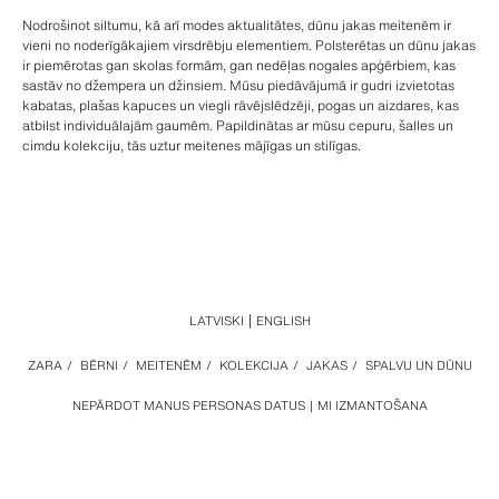
Nodrošinot siltumu, kā arī modes aktualitātes, dūnu jakas meitenēm ir
vieni no noderīgākajiem virsdrēbju elementiem. Polsterētas un dūnu jakas
ir piemērotas gan skolas formām, gan nedēļas nogales apģērbiem, kas
sastāv no džempera un džinsiem. Mūsu piedāvājumā ir gudri izvietotas
kabatas, plašas kapuces un viegli rāvējslēdzēji, pogas un aizdares, kas
atbilst individuālajām gaumēm. Papildinātas ar mūsu cepuru, šalles un
cimdu kolekciju, tās uztur meitenes mājīgas un stilīgas.
LATVISKI
ENGLISH
ZARA
/
BĒRNI
/
MEITENĒM
/
KOLEKCIJA
/
JAKAS
/
SPALVU UN DŪNU
NEPĀRDOT MANUS PERSONAS DATUS
MI IZMANTOŠANA