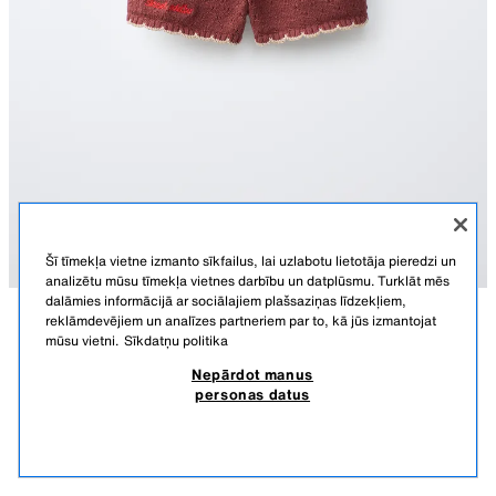
Šī tīmekļa vietne izmanto sīkfailus, lai uzlabotu lietotāja pieredzi un
analizētu mūsu tīmekļa vietnes darbību un datplūsmu. Turklāt mēs
dalāmies informācijā ar sociālajiem plašsaziņas līdzekļiem,
reklāmdevējiem un analīzes partneriem par to, kā jūs izmantojat
APRAKSTS
SASTĀVS
IZMĒRI
mūsu vietni.
Sīkdatņu politika
BERMUDU ŠORTI AR IZŠŪTIEM ZIEDIEM SISSEL EDELBO X
Nepārdot manus
ZARA KIDS
Bermudu šorti ar elastīgu jostasvietu un kabatām priekšpusē. Izšuvumu
personas datus
detaļas. Sissel Edelbo x Zara Kids.
19,95 EUR
-64%
6,99 EUR
BROWN
2756/459/700
6,99
LĪDZĪGAS PRECES
IZPĀRDOTS