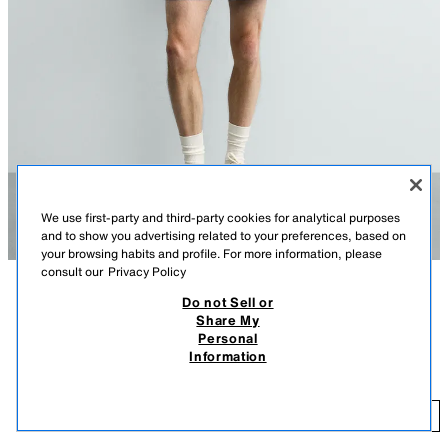
We use first-party and third-party cookies for analytical purposes
and to show you advertising related to your preferences, based on
your browsing habits and profile. For more information, please
consult our
Privacy Policy
Do not Sell or
СИПАТТАМА
ҚҰРАМЫ
ӨЛШЕМДЕР
Share My
КОНТРАСТТЫ USA 94 FIFA WORLD CUP™ FIFA CLASSICS
Personal
Модель бойы: 186 cm
ПОЛОСЫ
Information
T 20 990,00
Мақта пикеден тігілген еркін пішімді поло. Алдынан ашылатын
қайырма жаға. Қысқа жеңі контрастты жиектермен аяқталған. USA 94
T 
Fifa World Cup ™ FIFA CLASSICS жапсырмалары мен баспасы бар.
ҚОСУ
АҚ
4087/530/250