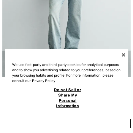
We use first-party and third-party cookies for analytical purposes
and to show you advertising related to your preferences, based on
your browsing habits and profile. For more information, please
consult our
Privacy Policy
Do not Sell or
СИПАТТАМА
ҚҰРАМЫ
ӨЛШЕМДЕР
Share My
STRIKER USA 94 FIFA WORLD CUP™ FIFA CLASSICS
Personal
Модель бойы: 186 cm
ФУТБОЛКАСЫ
Information
T 17 990,00
Мақта матасынан тігілген классикалық пішімді футболка. Дөңгелек
мойын және қысқа жең. Алдыңғы жағында USA 94 Fifa World Cup ™
T 
FIFA CLASSICS жапсырмалары мен принті бар. Контрастты
ҚОСУ
АҚ УСТРИЦА
6224/513/251
жиектермен өңделген.