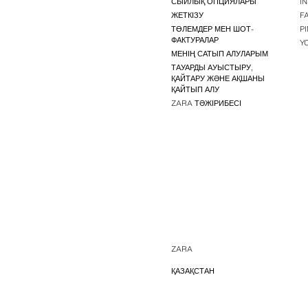
СЫЙЛЫҚ ОПЦИЯЛАРЫ
I
ЖЕТКІЗУ
F
ТӨЛЕМДЕР МЕН ШОТ-
P
ФАКТУРАЛАР
Y
МЕНІҢ САТЫП АЛУЛАРЫМ
ТАУАРДЫ АУЫСТЫРУ,
ҚАЙТАРУ ЖӘНЕ АҚШАНЫ
ҚАЙТЫП АЛУ
ZARA ТӘЖІРИБЕСІ
ZARA
ҚАЗАҚСТАН