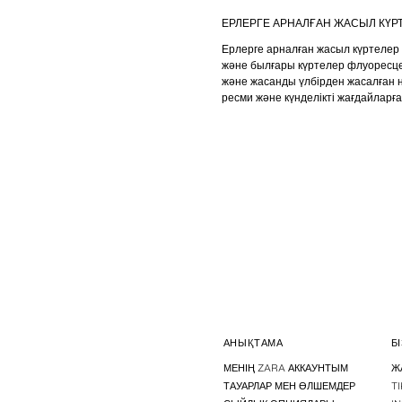
ЕРЛЕРГЕ АРНАЛҒАН ЖАСЫЛ КҮР
Ерлерге арналған жасыл күртелер 
және былғары күртелер флуоресцен
және жасанды үлбірден жасалған 
ресми және күнделікті жағдайларғ
АНЫҚТАМА
Б
МЕНІҢ ZARA АККАУНТЫМ
Ж
ТАУАРЛАР МЕН ӨЛШЕМДЕР
T