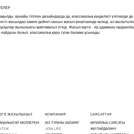
ТЕЛЕР
ақылды, арнайы тігілген дизайндарда да, классикалық күнделікті үлгілерде д
тті жасылдан хакиге дейінгі сансыз жасыл реңктерінде келеді, ал жылытылған
нұсқалар жылылықты қамтамасыз етеді. Жасыл күрте - ер адамның гардеробы
а пайдалы болып, классикалық қара түске балама ұсынады.
ІЗГЕ ЖАЗЫЛЫҢЫЗ
КОМПАНИЯ
САЯСАТТАР
АҢАЛЫҚТАР БЮЛЛЕТЕНІ
БІЗ ТУРАЛЫ АҚПАРАТ
ҚҰПИЯЛЫҚ САЯСАТЫ
IKTOK
JOIN LIFE
ЖИ ПАЙДАЛАНУ