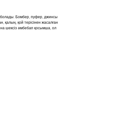
е болады. Бомбер, пуфер, джинсы
, қалың, қой терісінен жасалған
на шексіз әмбебап қосымша, ол