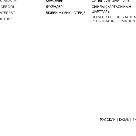
NSTAGRAM
КЕҢСЕЛЕР
САТЫП АЛУ ШАРТТАРЫ
ACEBOOK
ДҮКЕНДЕР
СЫЙЛЫҚ КАРТАСЫНЫҢ
ШАРТТАРЫ
INTEREST
БІЗБЕН ЖҰМЫС ІСТЕҢІЗ
DO NOT SELL OR SHARE 
OUTUBE
PERSONAL INFORMATION
РУССКИЙ
ҚАЗАҚ
E