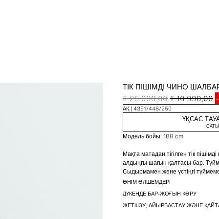
ТІК ПІШІМДІ ЧИНО ШАЛБА
T 25 990,00
T 10 990,00
АҚ
4391/448/250
ҰҚСАС ТАУ
САТЫ
Модель бойы: 188 cm
Мақта матадан тігілген тік пішім
алдыңғы шағын қалтасы бар. Түйме
Сыдырмамен және үстіңгі түймем
ӨНІМ ӨЛШЕМДЕРІ
ДҮКЕНДЕ БАР-ЖОҒЫН КӨРУ
ЖЕТКІЗУ, АЙЫРБАСТАУ ЖӘНЕ ҚАЙТ