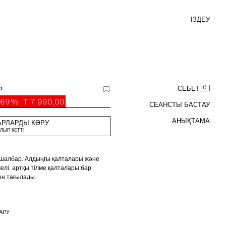
ІЗДЕУ
0
Р
СЕБЕТ
-69%
T 7 990,00
СЕАНСТЫ БАСТАУ
АНЫҚТАМА
АРЛАРДЫ КӨРУ
ЛЫП КЕТТІ
ді шалбар. Алдыңғы қалталары және
лі, артқы тілме қалталары бар.
ен тағылады.
АРУ