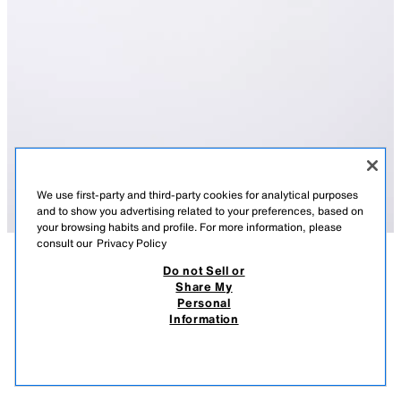
We use first-party and third-party cookies for analytical purposes
and to show you advertising related to your preferences, based on
your browsing habits and profile. For more information, please
consult our
Privacy Policy
Do not Sell or
СИПАТТАМА
ҚҰРАМЫ
ӨЛШЕМДЕР
Share My
Personal
ТІКБҰРЫШТЫ ПЛАСТИК КҮННЕН ҚОРҒАЙТЫН КӨЗІЛДІРІК
Тіктөртбұрышты пішінді пластикалық ілдірігі бар күннен қорғайтын
Information
көзілдірік.
T 7 590,00
T 2 990,00
-80%
T 1 490,00
УЛЬТРАКҮЛГІН СӘУЛЕДЕН 100% ҚОРҒАНЫС. 3-САНАТТЫ.
T 1 
КАРАМЕЛЬ
0475/638/732
ҰҚСАС ТАУАРЛАРДЫ КӨРУ
САТЫЛЫП КЕТТІ