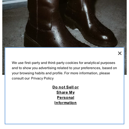
We use first-party and third-party cookies for analytical purposes
and to show you advertising related to your preferences, based on
your browsing habits and profile. For more information, please
consult our
Privacy Policy
Do not Sell or
СИПАТТАМА
ҚҰРАМЫ
ӨЛШЕМДЕР
Share My
Personal
ТОҒАСЫ БАР СУ ӨТКІЗБЕЙТІН БЫЛҒАРЫ ЕТІК
Модель бойы: 178 cm
Information
T 75 990,00
T 15 990,00
-82%
T 12 990,00
Биік қонышты, былғарыдан тігілген жай табан етік. Бұл модель судың
T 12
беткі ылғалдылығын өткізбейді, қолайсыз ауа райынан қорғайды.
ҰҚСАС ТАУАРЛАРДЫ КӨРУ
Жылу сақтау қасиеті бар ұлтарақ. Ішкі жағы жасанды жүннен жасалған.
САТЫЛЫП КЕТТІ
ҚОҢЫР
2804/710/700
Топта жиек тігіс және қонышында тоғасы бар бау. Бұдырлы жай табан.