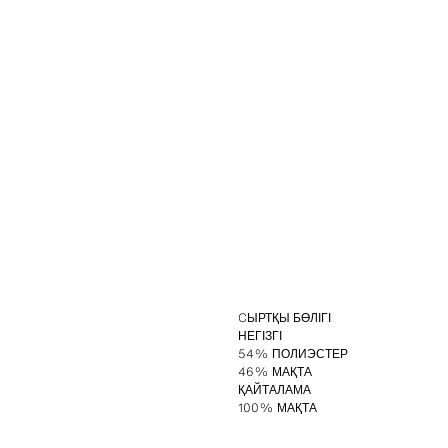
CЫРТҚЫ БӨЛІГІ
НЕГІЗГІ
54% ПОЛИЭСТЕР
46% МАҚТА
ҚАЙТАЛАМА
100% МАҚТА