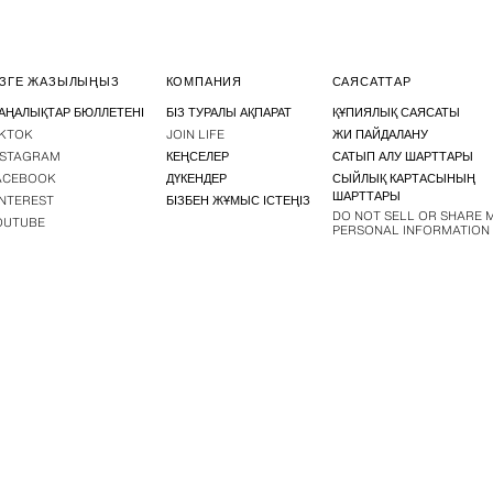
ІЗГЕ ЖАЗЫЛЫҢЫЗ
КОМПАНИЯ
САЯСАТТАР
АҢАЛЫҚТАР БЮЛЛЕТЕНІ
БІЗ ТУРАЛЫ АҚПАРАТ
ҚҰПИЯЛЫҚ САЯСАТЫ
IKTOK
JOIN LIFE
ЖИ ПАЙДАЛАНУ
NSTAGRAM
КЕҢСЕЛЕР
САТЫП АЛУ ШАРТТАРЫ
ACEBOOK
ДҮКЕНДЕР
СЫЙЛЫҚ КАРТАСЫНЫҢ
ШАРТТАРЫ
INTEREST
БІЗБЕН ЖҰМЫС ІСТЕҢІЗ
DO NOT SELL OR SHARE 
OUTUBE
PERSONAL INFORMATION