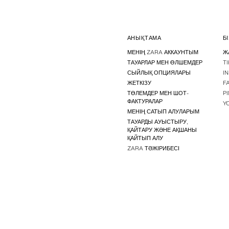
АНЫҚТАМА
Б
МЕНІҢ ZARA АККАУНТЫМ
Ж
ТАУАРЛАР МЕН ӨЛШЕМДЕР
T
СЫЙЛЫҚ ОПЦИЯЛАРЫ
I
ЖЕТКІЗУ
F
ТӨЛЕМДЕР МЕН ШОТ-
P
ФАКТУРАЛАР
Y
МЕНІҢ САТЫП АЛУЛАРЫМ
ТАУАРДЫ АУЫСТЫРУ,
ҚАЙТАРУ ЖӘНЕ АҚШАНЫ
ҚАЙТЫП АЛУ
ZARA ТӘЖІРИБЕСІ