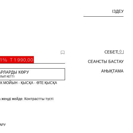
ІЗДЕУ
0
СЕБЕТ
81%
T 1 990,00
СЕАНСТЫ БАСТАУ
АНЫҚТАМА
АРЛАРДЫ КӨРУ
ЛЫП КЕТТІ
К МОЙЫН - ҚЫСҚА - ӨТЕ ҚЫСҚА
 жеңді жейде. Контрастты түсті
АРУ