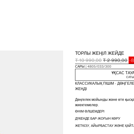
ТОРЛЫ ЖЕҢІЛ ЖЕЙДЕ
T 10 990,00
T 2 990,00
-
САРЫ
4805/033/300
ҰҚСАС ТАУ
САТЫ
КЛАССИКАЛЫҚ ПІШІМ - ДӨҢГЕЛЕ
ЖЕҢДІ
Дөңгелек мойынды және өте қысқа
жиектемелер.
ӨНІМ ӨЛШЕМДЕРІ
ДҮКЕНДЕ БАР-ЖОҒЫН КӨРУ
ЖЕТКІЗУ, АЙЫРБАСТАУ ЖӘНЕ ҚАЙТ