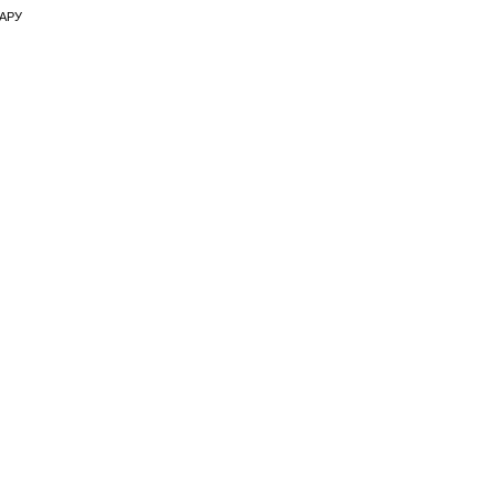
АРУ
ҒЫ 87 КГ, L ӨЛШЕМІН КИГЕН.