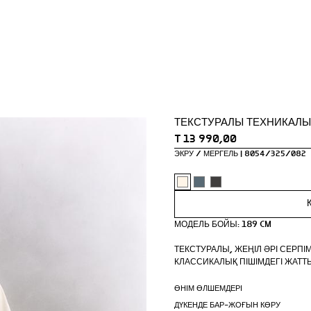
ТЕКСТУРАЛЫ ТЕХНИКАЛЫ
T 13 990,00
ЭКРУ / МЕРГЕЛЬ
8054/325/082
МОДЕЛЬ БОЙЫ: 189 CM
ТЕКСТУРАЛЫ, ЖЕҢІЛ ӘРІ СЕРПІ
КЛАССИКАЛЫҚ ПІШІМДЕГІ ЖАТТ
- 2-ДЕҢГЕЙЛІ QUICK DRY МАТАС
ӨНІМ ӨЛШЕМДЕРІ
- ДӨҢГЕЛЕК МОЙЫН ЖӘНЕ ҚЫС
ДҮКЕНДЕ БАР-ЖОҒЫН КӨРУ