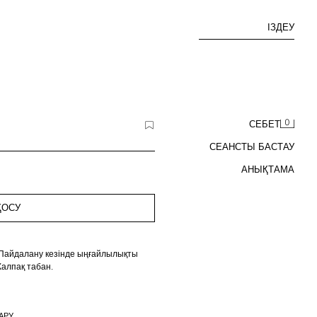
ІЗДЕУ
0
СЕБЕТ
СЕАНСТЫ БАСТАУ
АНЫҚТАМА
ҚОСУ
 Пайдалану кезінде ыңғайлылықты
Жалпақ табан.
АРУ