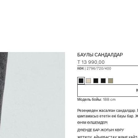
БАУЛЫ САНДАЛДАР
T 13 990,00
КӨК
2796/720/400
Модель бойы: 188 cm
Резеңкеден жасалған сандалдар.
қамтамасыз ететін екі бауы бар. 
ӨНІМ ӨЛШЕМДЕРІ
ДҮКЕНДЕ БАР-ЖОҒЫН КӨРУ
ЖЕТКІЗУ, АЙЫРБАСТАУ ЖӘНЕ ҚАЙТ