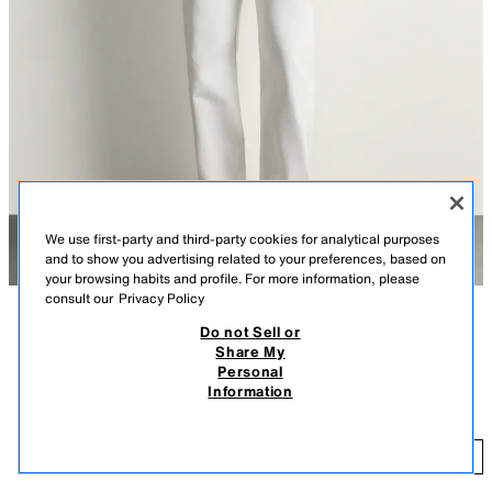
We use first-party and third-party cookies for analytical purposes
and to show you advertising related to your preferences, based on
your browsing habits and profile. For more information, please
consult our
Privacy Policy
Do not Sell or
СИПАТТАМА
ТҮСІ
ҚҰРАМЫ
ӨЛШЕМДЕР
Share My
Personal
Модель бойы: 183 cm
ТҮСІ ОҢҒАН ЕРКІН ПІШІМДІ ЖЕЙДЕ
+4
Information
T 10 990,00
Мақта-матадан тігілген еркін пішімді жейде. Мойын ойындысы
дөңгелек, қысқа жеңді. Түсі оңған.
T 
АҚ
6462/410/250
ҚОСУ