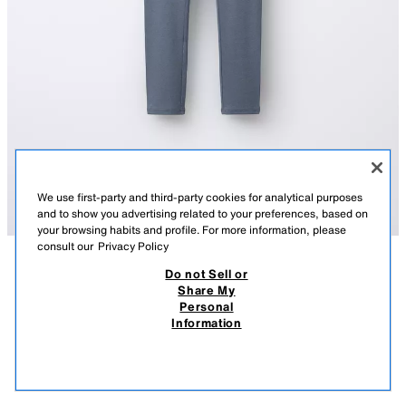
We use first-party and third-party cookies for analytical purposes
and to show you advertising related to your preferences, based on
your browsing habits and profile. For more information, please
consult our
Privacy Policy
Do not Sell or
СИПАТТАМА
ҚҰРАМЫ
ӨЛШЕМДЕР
Share My
Personal
МОДАЛ ЖӘНЕ БЕЛГІСІ БАР ҚЫРЛЫ ЛЕГГИНС
Серпімді белдігі бар қырлы леггинс. Алдыңғы жағына белгіше
Information
жапсырылған. 47% модал матадан тігілген.
T 5 590,00
T 3 590,00
-46%
T 2 990,00
КӨК
0895/600/400
T 2 
ҰҚСАС ТАУАРЛАРДЫ КӨРУ
САТЫЛЫП КЕТТІ