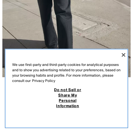
We use first-party and third-party cookies for analytical purposes
and to show you advertising related to your preferences, based on
your browsing habits and profile. For more information, please
consult our
Privacy Policy
Do not Sell or
СИПАТТАМА
ҚҰРАМЫ
ӨЛШЕМДЕР
Share My
КАПЮШОНЫ БАР ЖАСАНДЫ ҚОЗЫ ЖҮНДІ СУ
Personal
ӨТКІЗБЕЙТІН ЖЕЛБЕГЕЙ АНОРАК
Желбегей және су өткізбейтін матадан тігілген сырмалы анорак,
Information
жоғары қарқынды желге ұшырағанда ауаның енуіне жол бермейді
T 49 990,00
T 35 990,00
-40%
T 29 990,00
және қысқа уақыт ішінде жеңіл жаңбырға ұшырағанда су болып
T 29
қалмауға көмектеседі. Бұл киім төмен белсенділік үшін 7ºC және
ҰҚСАС ТАУАРЛАРДЫ КӨРУ
орташа белсенділік үшін -22ºC температурада, белсенділік деңгейіне
САТЫЛЫП КЕТТІ
ЭКРУ
3046/336/712
байланысты суық ортада жылулық жайлылықты қамтамасыз