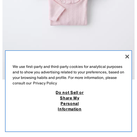
We use first-party and third-party cookies for analytical purposes
and to show you advertising related to your preferences, based on
your browsing habits and profile. For more information, please
consult our
Privacy Policy
Do not Sell or
СИПАТТАМА
ҚҰРАМЫ
ӨЛШЕМДЕР
Share My
Personal
ГҮЛДЕР МЕН ҚҰЛПЫНАЙЛАР БАР БЕС БОДИ ЖИНАҒЫ
Дөңгелек мойынды және қысқа жеңді бес боди жинағы. Төменгі
Information
жағынан тойтарма түймелермен бекітіледі. Гүлдер мен құлпынайлар
T 11 990,00
T 3 990,00
-75%
T 2 990,00
басылған.
T 2 
ҚЫЗҒЫЛТ
8501/393/620
ҰҚСАС ТАУАРЛАРДЫ КӨРУ
САТЫЛЫП КЕТТІ