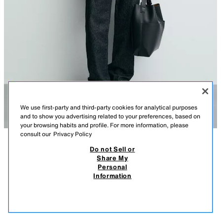
We use first-party and third-party cookies for analytical purposes
and to show you advertising related to your preferences, based on
your browsing habits and profile. For more information, please
consult our
Privacy Policy
Do not Sell or
СИПАТТАМА
ҚҰРАМЫ
ӨЛШЕМДЕР
Share My
Personal
ГЕОМЕТРИЯЛЫҚ ЖАККАРД ЖЕЙДЕ
Модель бойы: 188 cm
Information
T 20 990,00
T 10 990,00
-61%
T 7 990,00
Мақта қоспасы бар матадан тігілген еркін пішімді жейде. Жайылма
T 7 
жағалы және қысқа жеңді. Етегінің бүйірлерінде бөлінген балақтары
ҰҚСАС ТАУАРЛАРДЫ КӨРУ
бар. Алдынан түймеленеді.
САТЫЛЫП КЕТТІ
ТЕҢІЗ
4187/152/401